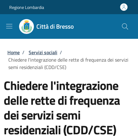
Salta al contenuto principale
Skip to footer content
Regione Lombardia
Città di Bresso
Briciole di pane
Home
/
Servizi sociali
/
Chiedere l'integrazione delle rette di frequenza dei servizi
semi residenziali (CDD/CSE)
Chiedere l'integrazione
delle rette di frequenza
dei servizi semi
residenziali (CDD/CSE)