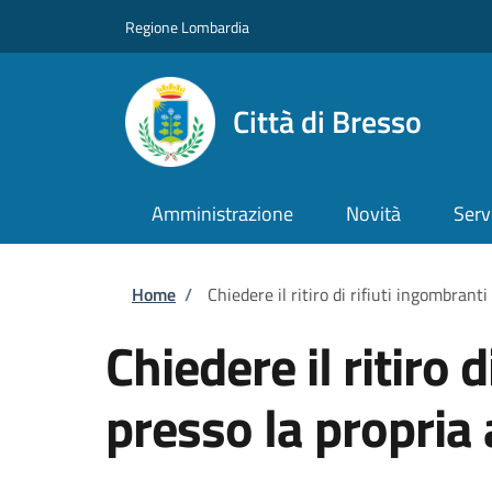
Salta al contenuto principale
Skip to footer content
Regione Lombardia
Città di Bresso
Amministrazione
Novità
Serv
Briciole di pane
Home
/
Chiedere il ritiro di rifiuti ingombrant
Chiedere il ritiro 
presso la propria