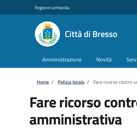
Salta al contenuto principale
Skip to footer content
Regione Lombardia
Città di Bresso
Amministrazione
Novità
Serv
Briciole di pane
Home
/
Polizia locale
/
Fare ricorso contro 
Fare ricorso cont
amministrativa