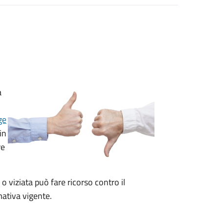
a
ge
in
re
 o viziata può fare ricorso contro il
ativa vigente.