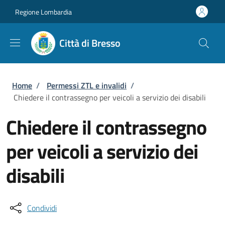
Salta al contenuto principale
Skip to footer content
Regione Lombardia
Città di Bresso
Briciole di pane
Home
/
Permessi ZTL e invalidi
/
Chiedere il contrassegno per veicoli a servizio dei disabili
Chiedere il contrassegno
per veicoli a servizio dei
disabili
Condividi