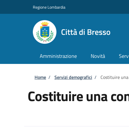
Salta al contenuto principale
Skip to footer content
Regione Lombardia
Città di Bresso
Amministrazione
Novità
Serv
Briciole di pane
Home
/
Servizi demografici
/
Costituire una
Costituire una con