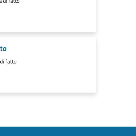
 di fatto
tto
di fatto