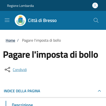
Salta al contenuto principale
Skip to footer content
Regione Lombardia
Città di Bresso
Briciole di pane
Home
/
Pagare l'imposta di bollo
Pagare l'imposta di bollo
Condividi
INDICE DELLA PAGINA
Descrizione