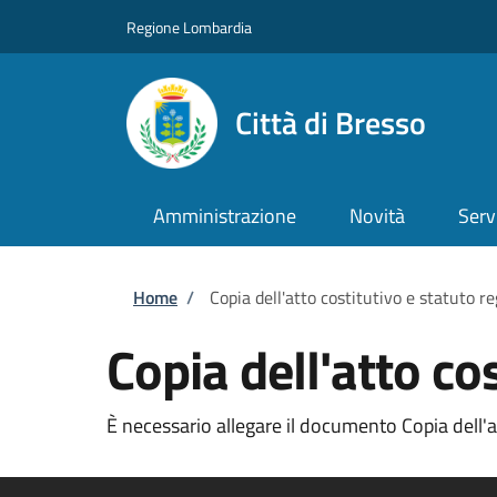
Salta al contenuto principale
Skip to footer content
Regione Lombardia
Città di Bresso
Amministrazione
Novità
Serv
Briciole di pane
Home
/
Copia dell'atto costitutivo e statuto re
Copia dell'atto cos
È necessario allegare il documento Copia dell'att