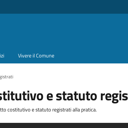
izi
Vivere il Comune
gistrati
titutivo e statuto regis
o costitutivo e statuto registrati alla pratica.