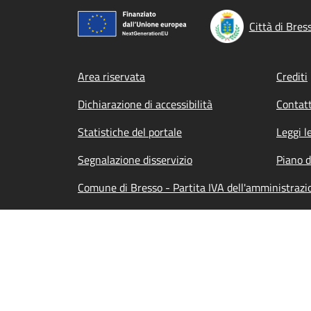
Città di Bres
Footer menu
Area riservata
Crediti
Dichiarazione di accessibilità
Contatt
Statistiche del portale
Leggi l
Segnalazione disservizio
Piano d
Comune di Bresso - Partita IVA dell'amministra