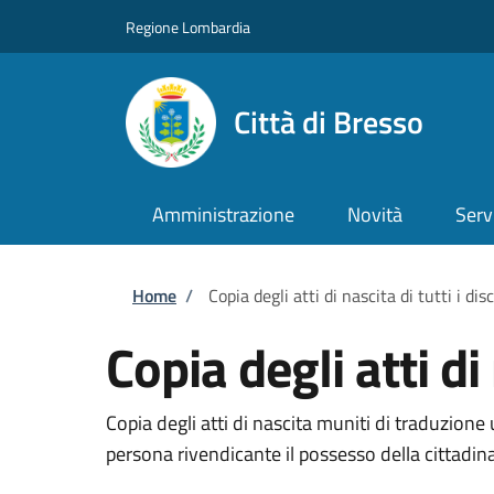
Salta al contenuto principale
Skip to footer content
Regione Lombardia
Città di Bresso
Amministrazione
Novità
Serv
Briciole di pane
Home
/
Copia degli atti di nascita di tutti i di
Copia degli atti di
Copia degli atti di nascita muniti di traduzione u
persona rivendicante il possesso della cittadina