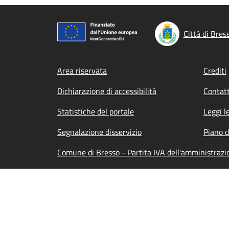
Città di Bres
Footer menu
Area riservata
Crediti
Dichiarazione di accessibilità
Contatt
Statistiche del portale
Leggi l
Segnalazione disservizio
Piano d
Comune di Bresso - Partita IVA dell'amministra