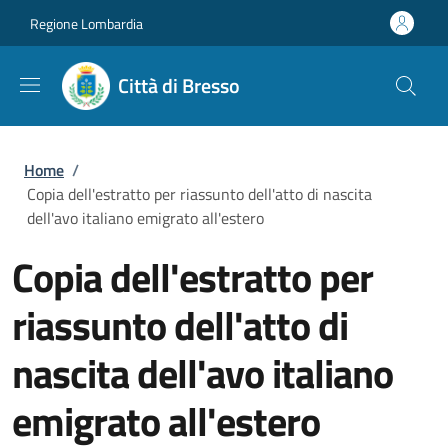
Salta al contenuto principale
Skip to footer content
Regione Lombardia
Città di Bresso
Briciole di pane
Home
/
Copia dell'estratto per riassunto dell'atto di nascita
dell'avo italiano emigrato all'estero
Copia dell'estratto per
riassunto dell'atto di
nascita dell'avo italiano
emigrato all'estero