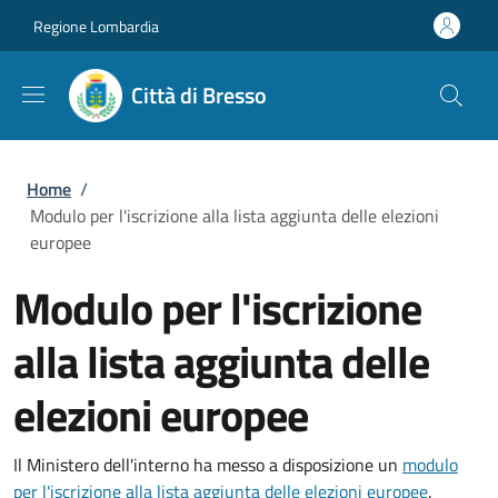
Salta al contenuto principale
Skip to footer content
Regione Lombardia
Città di Bresso
Briciole di pane
Home
/
Modulo per l'iscrizione alla lista aggiunta delle elezioni
europee
Modulo per l'iscrizione
alla lista aggiunta delle
elezioni europee
Il Ministero dell'interno ha messo a disposizione un
modulo
per l'iscrizione alla lista aggiunta delle elezioni europee
.