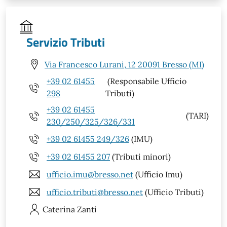
Servizio Tributi
Via Francesco Lurani, 12 20091 Bresso (MI)
+39 02 61455
(Responsabile Ufficio
298
Tributi)
+39 02 61455
(TARI)
230/250/325/326/331
+39 02 61455 249/326
(IMU)
+39 02 61455 207
(Tributi minori)
ufficio.imu@bresso.net
(Ufficio Imu)
ufficio.tributi@bresso.net
(Ufficio Tributi)
Caterina
Zanti