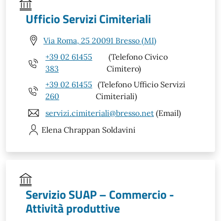
Ufficio Servizi Cimiteriali
Via Roma, 25 20091 Bresso (MI)
+39 02 61455
(Telefono Civico
383
Cimitero)
+39 02 61455
(Telefono Ufficio Servizi
260
Cimiteriali)
servizi.cimiteriali@bresso.net
(Email)
Elena
Chrappan Soldavini
Servizio SUAP – Commercio -
Attività produttive