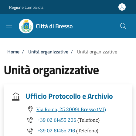
Salta al contenuto principale
Skip to footer content
Regione Lombardia
Città di Bresso
Briciole di pane
Home
/
Unità organizzative
/
Unità organizzative
Unità organizzative
Ufficio Protocollo e Archivio
Via Roma, 25 20091 Bresso (MI)
+39 02 61455 206
(Telefono)
+39 02 61455 216
(Telefono)