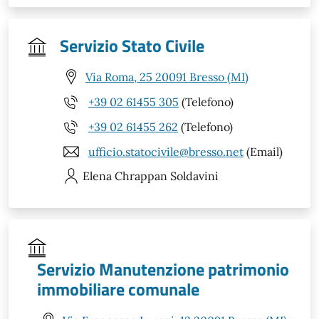
Servizio Stato Civile
Via Roma, 25 20091 Bresso (MI)
+39 02 61455 305
(Telefono)
+39 02 61455 262
(Telefono)
ufficio.statocivile@bresso.net
(Email)
Elena
Chrappan Soldavini
Servizio Manutenzione patrimonio
immobiliare comunale