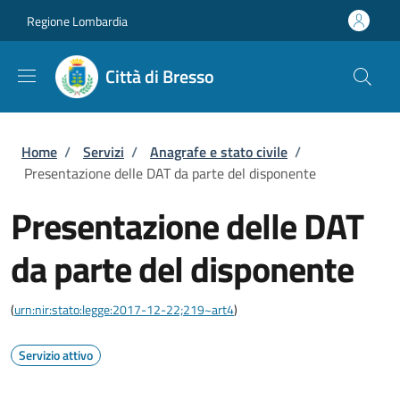
Salta al contenuto principale
Skip to footer content
Regione Lombardia
Città di Bresso
Briciole di pane
Home
/
Servizi
/
Anagrafe e stato civile
/
Presentazione delle DAT da parte del disponente
Presentazione delle DAT
da parte del disponente
(
urn:nir:stato:legge:2017-12-22;219~art4
)
Servizio attivo