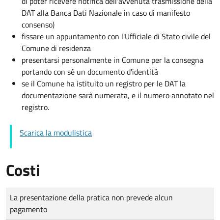
di poter ricevere notifica dell'avvenuta trasmissione della
DAT alla Banca Dati Nazionale in caso di manifesto
consenso)
fissare un appuntamento con l'Ufficiale di Stato civile del
Comune di residenza
presentarsi personalmente in Comune per la consegna
portando con sè un documento d'identità
se il Comune ha istituito un registro per le DAT la
documentazione sarà numerata, e il numero annotato nel
registro.
Scarica la modulistica
Costi
Tipo di pagamento
Importo
La presentazione della pratica non prevede alcun
pagamento