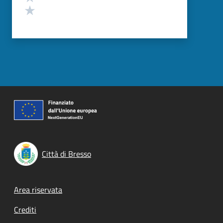
Valuta 1 stelle su 5
Città di Bresso
Footer menu
Area riservata
Crediti