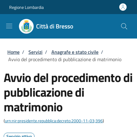
Salta al contenuto principale
Skip to footer content
Regione Lombardia
Città di Bresso
Briciole di pane
Home
/
Servizi
/
Anagrafe e stato civile
/
Avvio del procedimento di pubblicazione di matrimonio
Avvio del procedimento di
pubblicazione di
matrimonio
(
urn:nir:presidente.repubblica:decreto:2000-11-03;396
)
Servizio attivo