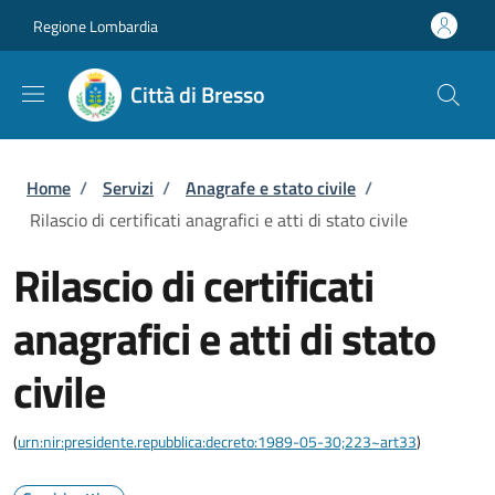
Salta al contenuto principale
Skip to footer content
Regione Lombardia
Città di Bresso
Briciole di pane
Home
/
Servizi
/
Anagrafe e stato civile
/
Rilascio di certificati anagrafici e atti di stato civile
Rilascio di certificati
anagrafici e atti di stato
civile
(
urn:nir:presidente.repubblica:decreto:1989-05-30;223~art33
)