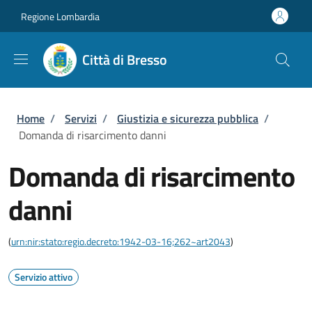
Salta al contenuto principale
Skip to footer content
Regione Lombardia
Città di Bresso
Briciole di pane
Home
/
Servizi
/
Giustizia e sicurezza pubblica
/
Domanda di risarcimento danni
Domanda di risarcimento
danni
(
urn:nir:stato:regio.decreto:1942-03-16;262~art2043
)
Servizio attivo