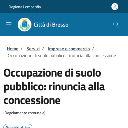
Salta al contenuto principale
Skip to footer content
Regione Lombardia
Città di Bresso
Briciole di pane
Home
/
Servizi
/
Imprese e commercio
/
Occupazione di suolo pubblico: rinuncia alla concessione
Occupazione di suolo
pubblico: rinuncia alla
concessione
(Regolamento comunale)
Servizio attivo