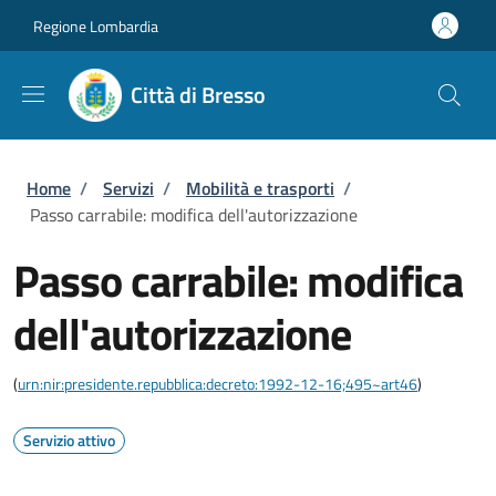
Salta al contenuto principale
Skip to footer content
Regione Lombardia
Città di Bresso
Briciole di pane
Home
/
Servizi
/
Mobilità e trasporti
/
Passo carrabile: modifica dell'autorizzazione
Passo carrabile: modifica
dell'autorizzazione
(
urn:nir:presidente.repubblica:decreto:1992-12-16;495~art46
)
Servizio attivo