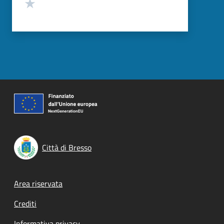
Valuta 1 stelle su 5
Città di Bresso
Footer menu
Area riservata
Crediti
Informativa privacy