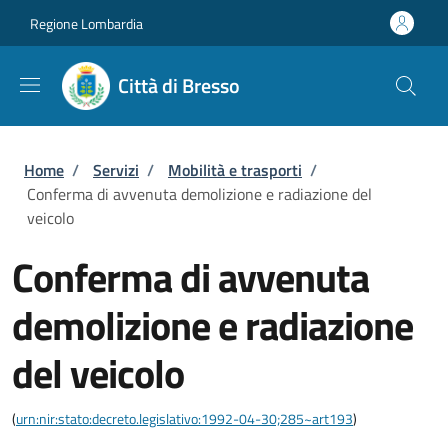
Salta al contenuto principale
Skip to footer content
Regione Lombardia
Città di Bresso
Briciole di pane
Home
/
Servizi
/
Mobilità e trasporti
/
Conferma di avvenuta demolizione e radiazione del
veicolo
Conferma di avvenuta
demolizione e radiazione
del veicolo
(
urn:nir:stato:decreto.legislativo:1992-04-30;285~art193
)