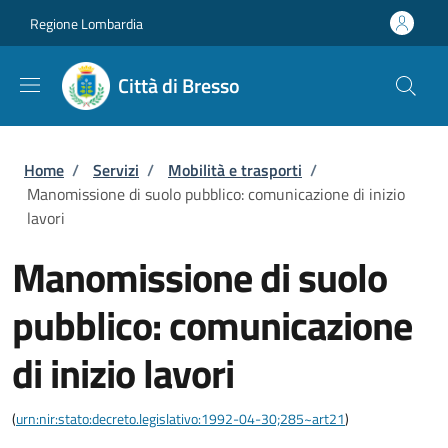
Salta al contenuto principale
Skip to footer content
Regione Lombardia
Città di Bresso
Briciole di pane
Home
/
Servizi
/
Mobilità e trasporti
/
Manomissione di suolo pubblico: comunicazione di inizio
lavori
Manomissione di suolo
pubblico: comunicazione
di inizio lavori
(
urn:nir:stato:decreto.legislativo:1992-04-30;285~art21
)