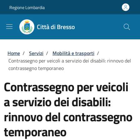
Salta al contenuto principale
Skip to footer content
Regione Lombardia
Città di Bresso
Briciole di pane
Home
/
Servizi
/
Mobilità e trasporti
/
Contrassegno per veicoli a servizio dei disabili: rinnovo del
contrassegno temporaneo
Contrassegno per veicoli
a servizio dei disabili:
rinnovo del contrassegno
temporaneo