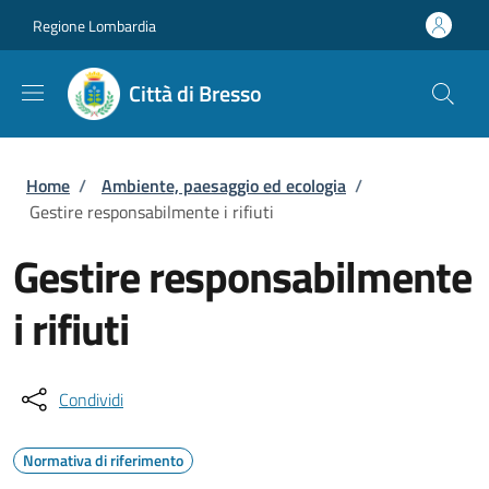
Salta al contenuto principale
Skip to footer content
Regione Lombardia
Città di Bresso
Briciole di pane
Home
/
Ambiente, paesaggio ed ecologia
/
Gestire responsabilmente i rifiuti
Gestire responsabilmente
i rifiuti
Condividi
Normativa di riferimento