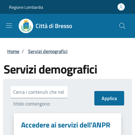
Salta al contenuto principale
Skip to footer content
Regione Lombardia
Città di Bresso
Briciole di pane
Home
/
Servizi demografici
Servizi demografici
Cerca i contenuti che nel
titolo contengono:
Accedere ai servizi dell'ANPR