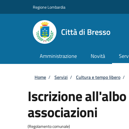
Salta al contenuto principale
Skip to footer content
Regione Lombardia
Città di Bresso
Amministrazione
Novità
Serv
Briciole di pane
Home
/
Servizi
/
Cultura e tempo libero
/
Iscrizione all'alb
associazioni
(Regolamento comunale)