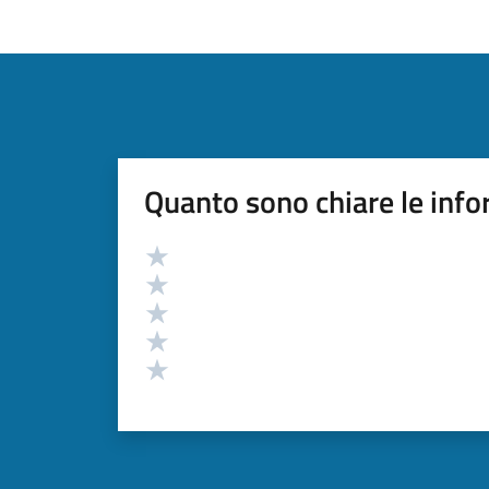
Quanto sono chiare le info
Valutazione
Valuta 5 stelle su 5
Valuta 4 stelle su 5
Valuta 3 stelle su 5
Valuta 2 stelle su 5
Valuta 1 stelle su 5