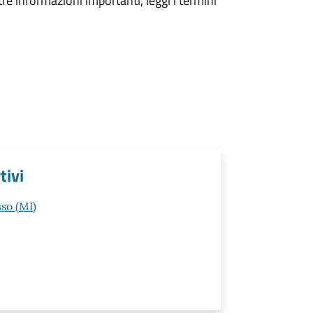
tre informazioni importanti, leggi i termini
tivi
so (MI)