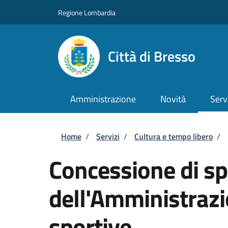
Salta al contenuto principale
Skip to footer content
Regione Lombardia
Città di Bresso
Amministrazione
Novità
Serv
Briciole di pane
Home
/
Servizi
/
Cultura e tempo libero
/
Concessione di sp
dell'Amministrazi
sportive